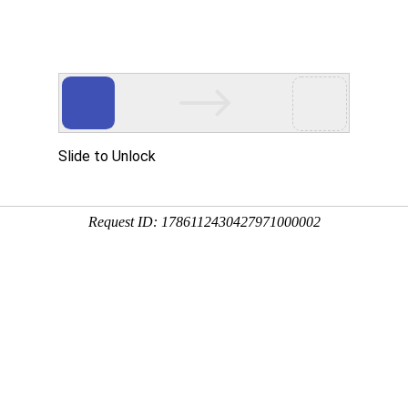
真菌毒素检测仪
农药残留检测仪
兽药残留检测仪
食用油品质测定
标读卡仪及检测卡
微生物致病菌检测仪
检测箱及速测试剂盒
检测方案