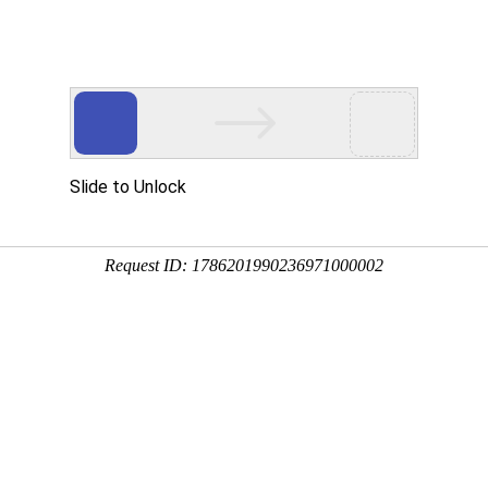
真菌毒素检测仪
农药残留检测仪
兽药残留检测仪
食用油品质测定
标读卡仪及检测卡
微生物致病菌检测仪
检测箱及速测试剂盒
检测方案