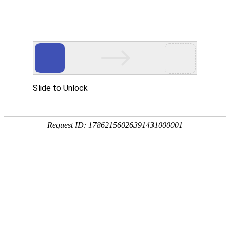
网站首页
食品安全检测仪
真菌毒素检测仪
农药残留检
土壤养分肥料检测仪
多参数水质分析仪
金标读卡仪及检测卡
微生物致病菌