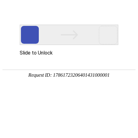
网站首页
食品安全检测仪
真菌毒素检测仪
农药残留检
土壤养分肥料检测仪
多参数水质分析仪
金标读卡仪及检测卡
微生物致病菌