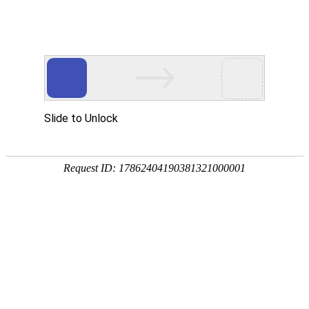
网站首页
食品安全检测仪
真菌毒素检测仪
农药残留检
土壤养分肥料检测仪
多参数水质分析仪
金标读卡仪及检测卡
微生物致病菌