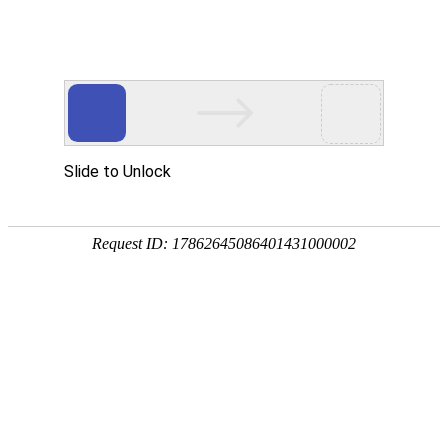
网站首页
食品安全检测仪
真菌毒素检测仪
农药残留检
土壤养分肥料检测仪
多参数水质分析仪
金标读卡仪及检测卡
微生物致病菌